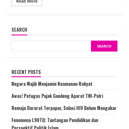
Read
Read More
more
about
Memetik
Inspirasi
dari
Kisah
SEARCH
para
Penulis
SEARCH
RECENT POSTS
Negara Wajib Menjamin Keamanan Rakyat
Awas! Petugas Pajak Gandeng Aparat TNI-Polri
Remaja Darurat Terpapar, Solusi HIV Belum Mengakar
Fenomena L98TQ: Tantangan Pendidikan dan
Perspektif Politik Islam