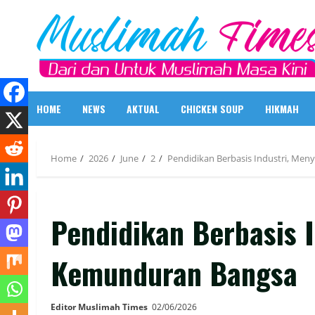
Skip
to
content
HOME
NEWS
AKTUAL
CHICKEN SOUP
HIKMAH
Home
2026
June
2
Pendidikan Berbasis Industri, Me
Pendidikan Berbasis 
Kemunduran Bangsa
Editor Muslimah Times
02/06/2026