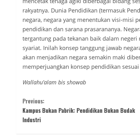
mencetak tenaga agiki diberbagai bidang s
rakyatnya. Dunia Pendidikan (termasuk Pend
negara, negara yang menentukan visi-misi 
pendidikan dan sarana prasarananya. Negara
tergantung pada tekanan baik dalam negeri
syariat. Inilah konsep tanggung jawab nega
akan menjadikan negara semakin maki diberb
memperjuangkan konsep pendidikan sesuai 
Wallahu’alam bis showab
Continue
Previous:
Kampus Bukan Pabrik: Pendidikan Bukan Budak
Reading
Industri