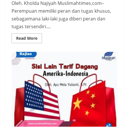
Oleh. Kholda Najiyah Muslimahtimes.com–
Perempuan memiliki peran dan tugas khusus,
sebagaimana laki-laki juga diberi peran dan
tugas tersendiri....
Read
Read More
more
about
Perempuan
Saling
Dukung
Mengembangkan
Diri