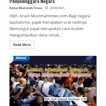
Penyelenggara Negara
Editor Muslimah Times
26/08/2025
Oleh. Ariani Muslimahtimes.com–Bagi negara
kapitalisme, pajak merupakan urat nadinya.
Memungut pajak merupakan cara mudah
mengumpulkan dana untuk...
Read
Read More
more
about
Pajak,
Solusi
Praktis
Kapitalis
Penyelenggara
Negara