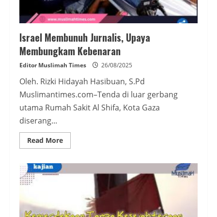
Israel Membunuh Jurnalis, Upaya
Membungkam Kebenaran
Editor Muslimah Times
26/08/2025
Oleh. Rizki Hidayah Hasibuan, S.Pd
Muslimantimes.com–Tenda di luar gerbang
utama Rumah Sakit Al Shifa, Kota Gaza
diserang...
Read
Read More
more
about
Israel
Membunuh
Jurnalis,
Upaya
Membungkam
Kebenaran