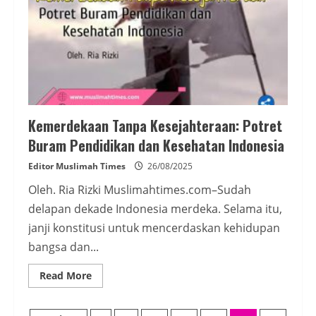
Kemerdekaan Tanpa Kesejahteraan: Potret
Buram Pendidikan dan Kesehatan Indonesia
Editor Muslimah Times
26/08/2025
Oleh. Ria Rizki Muslimahtimes.com–Sudah
delapan dekade Indonesia merdeka. Selama itu,
janji konstitusi untuk mencerdaskan kehidupan
bangsa dan...
Read
Read More
more
about
Kemerdekaan
Tanpa