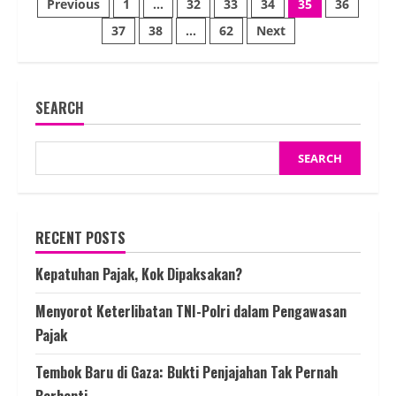
Posts
Previous
1
…
32
33
34
35
36
Kesejahteraan:
Potret
37
38
…
62
Next
pagination
Buram
Pendidikan
dan
Kesehatan
Indonesia
SEARCH
SEARCH
RECENT POSTS
Kepatuhan Pajak, Kok Dipaksakan?
Menyorot Keterlibatan TNI-Polri dalam Pengawasan
Pajak
Tembok Baru di Gaza: Bukti Penjajahan Tak Pernah