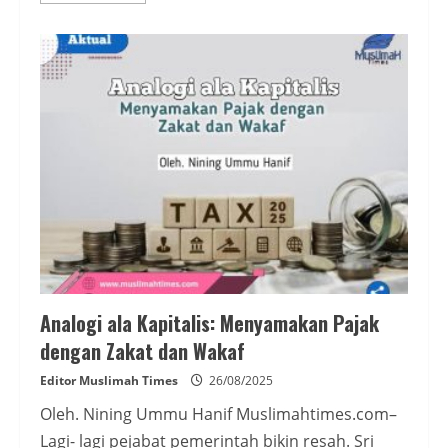
about
Teriak
Merdeka:
Saatnya
Kembali
kepada
Sistem
Islam
Kaffah
Analogi ala Kapitalis: Menyamakan Pajak
dengan Zakat dan Wakaf
Editor Muslimah Times
26/08/2025
Oleh. Nining Ummu Hanif Muslimahtimes.com–
Lagi- lagi pejabat pemerintah bikin resah. Sri