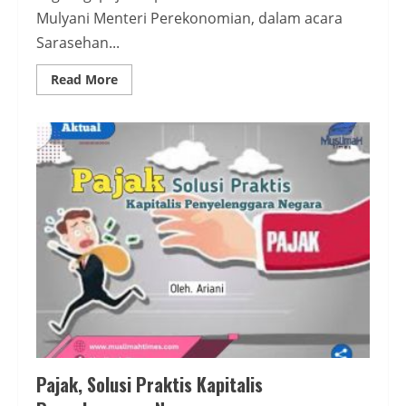
Mulyani Menteri Perekonomian, dalam acara
Sarasehan...
Read
Read More
more
about
Analogi
ala
Kapitalis:
Menyamakan
Pajak
dengan
Zakat
dan
Wakaf
Pajak, Solusi Praktis Kapitalis