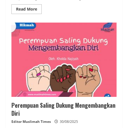
Read
Read More
more
about
Women
Support
Women,
Jargon
Membabi
Buta
Perempuan Saling Dukung Mengembangkan
Diri
Editor Muslimah Times
30/08/2025