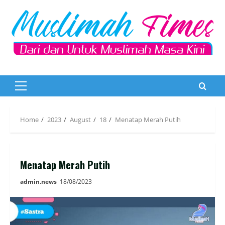
Skip
to
content
Primary
Menu
Home
2023
August
18
Menatap Merah Putih
Menatap Merah Putih
admin.news
18/08/2023