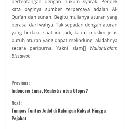
bertentangan dengan hukum syarak. Pendek
kata baginya sumber terpercaya adalah Al-
Qur’an dan sunah. Begitu mulianya aturan yang
berasal dari wahyu. Tak sepadan dengan aturan
yang berlaku saat ini. Jadi, kaum muslim jelas
butuh aturan yang dapat melindungi akidahnya
secara paripurna. Yakni Islam[]
Wallahu’alam
Bissawab
Continue
Previous:
Indonesia Emas, Realistis atau Utopis?
Reading
Next:
Tumpas Tuntas Judol di Kalangan Rakyat Hingga
Pejabat