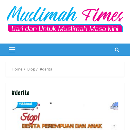
Skip
to
content
Primary
Menu
Home
Blog
#derita
#derita