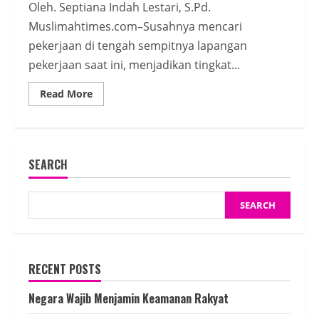
Oleh. Septiana Indah Lestari, S.Pd.
Muslimahtimes.com–Susahnya mencari
pekerjaan di tengah sempitnya lapangan
pekerjaan saat ini, menjadikan tingkat...
Read
Read More
more
about
Islam
Tak
Dijadikan
Pengatur,
SEARCH
Jutaan
Gen
Z
Menganggur
SEARCH
RECENT POSTS
Negara Wajib Menjamin Keamanan Rakyat