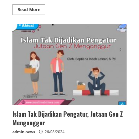
Read
Read More
more
about
Gen
Z
Harus
Melek
Politik
Islam
Islam Tak Dijadikan Pengatur, Jutaan Gen Z
Menganggur
admin.news
26/08/2024