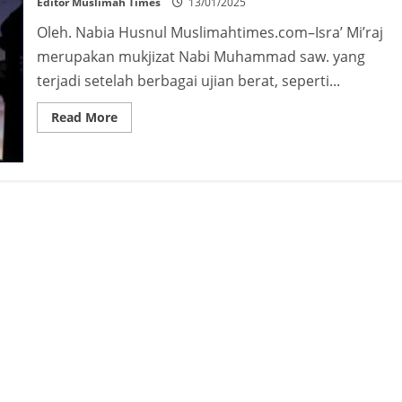
Editor Muslimah Times
13/01/2025
Oleh. Nabia Husnul Muslimahtimes.com–Isra’ Mi’raj
merupakan mukjizat Nabi Muhammad saw. yang
terjadi setelah berbagai ujian berat, seperti...
Read
Read More
more
about
Rajab
dan
Pembebasan
Al-
Quds