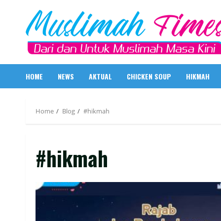
Skip
to
content
HOME
NEWS
AKTUAL
CHICKEN SOUP
HIKMAH
Home
Blog
#hikmah
#hikmah