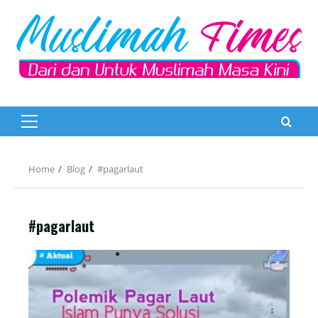
Skip
to
content
Primary
Menu
Home
Blog
#pagarlaut
#pagarlaut