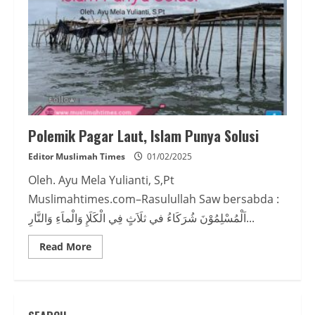
Polemik Pagar Laut, Islam Punya Solusi
Editor Muslimah Times
01/02/2025
Oleh. Ayu Mela Yulianti, S,Pt
Muslimahtimes.com–Rasulullah Saw bersabda :
اَلْمُسْلِمُوْنَ شُرَكَاءُ في ثلَاَثٍ فِي الْكَلَإِ وَالْماَءِ وَالنَّارِ...
Read
Read More
more
about
Polemik
Pagar
Laut,
Islam
Punya