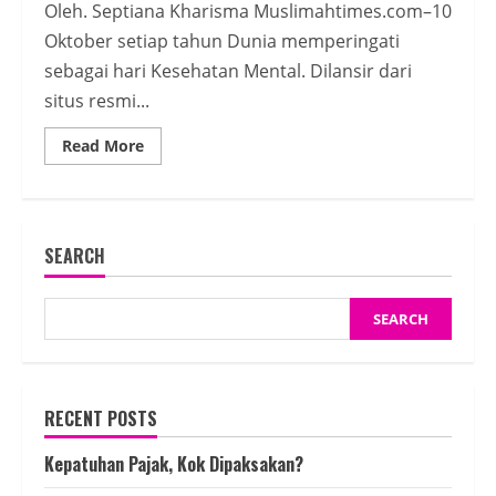
Oleh. Septiana Kharisma Muslimahtimes.com–10
Oktober setiap tahun Dunia memperingati
sebagai hari Kesehatan Mental. Dilansir dari
situs resmi...
Read
Read More
more
about
Kesehatan
Mental
Hanya
Terwujud
SEARCH
dalam
Sistem
Islam
SEARCH
RECENT POSTS
Kepatuhan Pajak, Kok Dipaksakan?