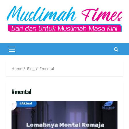
Skip
to
content
Primary
Menu
Home
Blog
#mental
#mental