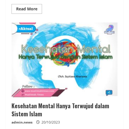
Read
Read More
more
about
Marak
Bunuh
Diri
Anak
Bukan
Hanya
Sebab
Sakit
Mental
Kesehatan Mental Hanya Terwujud dalam
Sistem Islam
admin.news
20/10/2023