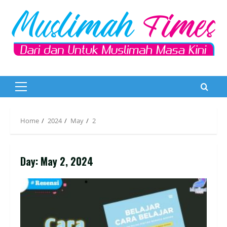
Skip
to
content
Primary
Menu
Home
2024
May
2
Day:
May 2, 2024