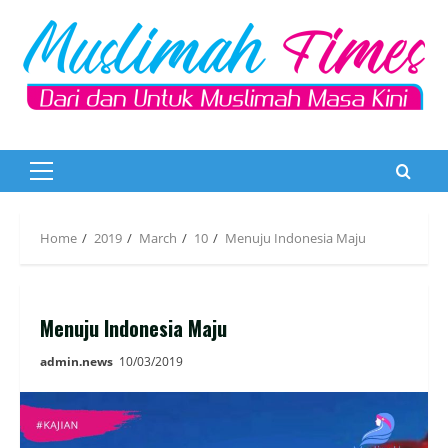
Skip
to
content
Primary
Menu
Home
2019
March
10
Menuju Indonesia Maju
Menuju Indonesia Maju
admin.news
10/03/2019