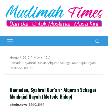
Skip
to
content
Primary
Menu
Home
2019
May
15
Ramadan, Syahrul Qur’an : Alquran Sebagai Manhajul Hayah
(Metode Hidup)
Ramadan, Syahrul Qur’an : Alquran Sebagai
Manhajul Hayah (Metode Hidup)
admin.news
15/05/2019