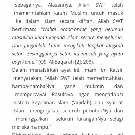
sebagainya. Alasannya, Allah SWT telah
memerintahkan kaum Muslim untuk masuk
ke dalam Islam secara kâffah. Allah SWT
berfirman:
“Wahai orang-orang yang beriman
masuklah kamu kepada Islam secara menyeluruh.
Dan janganlah kamu mengikuti langkah-langkah
setan. Sesungguhnya setan itu musuh yang nyata
bagi kamu.”
(QS. Al-Baqarah [2]: 208).
Dalam menafsirkan ayat ini, Imam Ibn Katsir
menyatakan, “Allah SWT telah memerintahkan
hamba-hambaNya yang mukmin dan
mempercayai RasulNya agar mengadopsi
sistem keyakinan Islam (‘aqidah) dan syari’at
Islam, mengerjakan seluruh perintahNya dan
meninggalkan seluruh laranganNya selagi
mereka mampu.”
Diriwayatkan dari Ikrimah bahwa, ayat ini