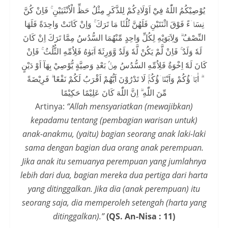
يُوْصِيْكُمُ اللّٰهُ فِيْٓ اَوْلَادِكُمْ لِلذَّكَرِ مِثْلُ حَظِّ الْاُنْثَيَيْنِ ۚ فَاِنْ كُنَّ
نِسَاۤءً فَوْقَ اثْنَتَيْنِ فَلَهُنَّ ثُلُثَا مَا تَرَكَ ۚ وَاِنْ كَانَتْ وَاحِدَةً فَلَهَا
النِّصْفُ ۗ وَلِاَبَوَيْهِ لِكُلِّ وَاحِدٍ مِّنْهُمَا السُّدُسُ مِمَّا تَرَكَ اِنْ كَانَ
لَهٗ وَلَدٌ ۚ فَاِنْ لَّمْ يَكُنْ لَّهٗ وَلَدٌ وَّوَرِثَهٗٓ اَبَوٰهُ فَلِاُمِّهِ الثُّلُثُ ۚ فَاِنْ
كَانَ لَهٗٓ اِخْوَةٌ فَلِاُمِّهِ السُّدُسُ مِنْۢ بَعْدِ وَصِيَّةٍ يُّوْصِيْ بِهَآ اَوْ دَيْنٍ
ۗ اٰبَاۤؤُكُمْ وَاَبْنَاۤؤُكُمْۚ لَا تَدْرُوْنَ اَيُّهُمْ اَقْرَبُ لَكُمْ نَفْعًا ۗ فَرِيْضَةً
مِّنَ اللّٰهِ ۗ اِنَّ اللّٰهَ كَانَ عَلِيْمًا حَكِيْمًا
Artinya:
“Allah mensyariatkan (mewajibkan)
kepadamu tentang (pembagian warisan untuk)
anak-anakmu, (yaitu) bagian seorang anak laki-laki
sama dengan bagian dua orang anak perempuan.
Jika anak itu semuanya perempuan yang jumlahnya
lebih dari dua, bagian mereka dua pertiga dari harta
yang ditinggalkan. Jika dia (anak perempuan) itu
seorang saja, dia memperoleh setengah (harta yang
ditinggalkan).”
(QS. An-Nisa : 11)