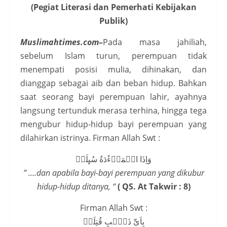
(Pegiat Literasi dan Pemerhati Kebijakan
Publik)
Muslimahtimes.com–
Pada masa jahiliah,
sebelum Islam turun, perempuan tidak
menempati posisi mulia, dihinakan, dan
dianggap sebagai aib dan beban hidup. Bahkan
saat seorang bayi perempuan lahir, ayahnya
langsung tertunduk merasa terhina, hingga tega
mengubur hidup-hidup bayi perempuan yang
dilahirkan istrinya. Firman Allah Swt :
وَاِذَا الۡمَوۡءٗدَةُ سُٮِٕلَتۡ
” ….dan apabila bayi-bayi perempuan yang dikubur
hidup-hidup ditanya, “
( QS. At Takwir : 8)
Firman Allah Swt :
بِاَىِّ ذَنۡۢبٍ قُتِلَتۡ