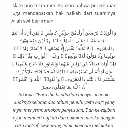
Islam pun telah menetapkan bahwa perempuan
juga mendapatkan hak nafkah dari suaminya.
Allah swt berfirman :
وَٱلْوَٰلِدَٰتُ يُرْضِعْنَ أَوْلَٰدَهُنَّ حَوْلَيْنِ كَامِلَيْنِ ۖ لِمَنْ أَرَادَ أَن يُتِمَّ
ٱلرَّضَاعَةَ ۚ وَعَلَى ٱلْمَوْلُودِ لَهُۥ رِزْقُهُنَّ وَكِسْوَتُهُنَّ
بِٱلْمَعْرُوفِ ۚ لَا تُكَلَّفُ نَفْسٌ إِلَّا وُسْعَهَا ۚ لَا تُضَآرَّ وَٰلِدَةٌۢ
بِوَلَدِهَا وَلَا مَوْلُودٌ لَّهُۥ بِوَلَدِهِۦ ۚ وَعَلَى ٱلْوَارِثِ مِثْلُ ذَٰلِكَ ۗ
فَإِنْ أَرَادَا فِصَالًا عَن تَرَاضٍ مِّنْهُمَا وَتَشَاوُرٍ فَلَا جُنَاحَ عَلَيْهِمَا ۗ
وَإِنْ أَرَدتُّمْ أَن تَسْتَرْضِعُوٓا۟ أَوْلَٰدَكُمْ فَلَا جُنَاحَ عَلَيْكُمْ إِذَا
سَلَّمْتُم مَّآ ءَاتَيْتُم بِٱلْمَعْرُوفِ ۗ وَٱتَّقُوا۟ ٱللَّهَ وَٱعْلَمُوٓا۟
أَنَّ ٱللَّهَ بِمَا تَعْمَلُونَ بَصِيرٌ
Artinya:
“Para ibu hendaklah menyusui anak-
anaknya selama dua tahun penuh, yaitu bagi yang
ingin menyempurnakan penyusuan. Dan kewajiban
ayah memberi nafkah dan pakaian mereka dengan
cara ma’ruf. Seseorang tidak dibebani melainkan