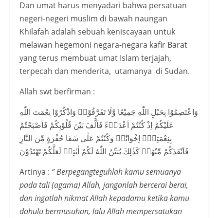
Dan umat harus menyadari bahwa persatuan
negeri-negeri muslim di bawah naungan
Khilafah adalah sebuah keniscayaan untuk
melawan hegemoni negara-negara kafir Barat
yang terus membuat umat Islam terjajah,
terpecah dan menderita, utamanya di Sudan.
Allah swt berfirman :
وَاعْتَصِمُوْا بِحَبْلِ اللّٰهِ جَمِيْعًا وَّلَا تَفَرَّقُوْاۖ وَاذْكُرُوْا نِعْمَتَ اللّٰهِ
عَلَيْكُمْ اِذْ كُنْتُمْ اَعْدَاۤءً فَاَلَّفَ بَيْنَ قُلُوْبِكُمْ فَاَصْبَحْتُمْ
بِنِعْمَتِهٖٓ اِخْوَانًاۚ وَكُنْتُمْ عَلٰى شَفَا حُفْرَةٍ مِّنَ النَّارِ
فَاَنْقَذَكُمْ مِّنْهَاۗ كَذٰلِكَ يُبَيِّنُ اللّٰهُ لَكُمْ اٰيٰتِهٖ لَعَلَّكُمْ تَهْتَدُوْنَ
Artinya :
” Berpegangteguhlah kamu semuanya
pada tali (agama) Allah, janganlah bercerai berai,
dan ingatlah nikmat Allah kepadamu ketika kamu
dahulu bermusuhan, lalu Allah mempersatukan