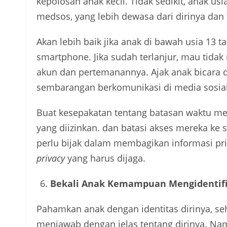
kepolosan anak kecil. Tidak sedikit, anak u
medsos, yang lebih dewasa dari dirinya dan 
Akan lebih baik jika anak di bawah usia 13 
smartphone. Jika sudah terlanjur, mau tida
akun dan pertemanannya. Ajak anak bicara da
sembarangan berkomunikasi di media sosial
Buat kesepakatan tentang batasan waktu meng
yang diizinkan. dan batasi akses mereka ke s
perlu bijak dalam membagikan informasi pri
privacy
yang harus dijaga.
Bekali Anak Kemampuan Mengidentifik
Pahamkan anak dengan identitas dirinya, seh
menjawab dengan jelas tentang dirinya. Nam