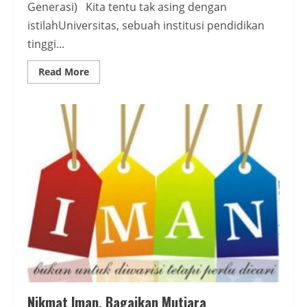
Generasi) Kita tentu tak asing dengan
istilahUniversitas, sebuah institusi pendidikan
tinggi...
Read
Read More
more
about
Kiprah
Muslimah
dalam
Torehan
Peradaban
Islam
Nikmat Iman, Bagaikan Mutiara