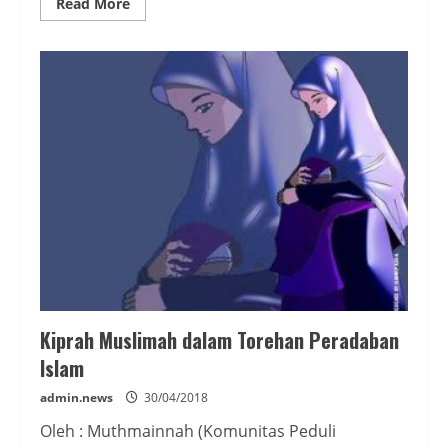
Read
Read More
more
about
Couple-
an
Dalam
Iman
Kiprah Muslimah dalam Torehan Peradaban
Islam
admin.news
30/04/2018
Oleh : Muthmainnah (Komunitas Peduli