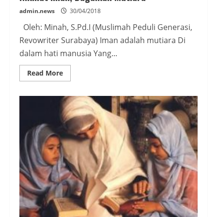
admin.news
30/04/2018
Oleh: Minah, S.Pd.I (Muslimah Peduli Generasi,
Revowriter Surabaya) Iman adalah mutiara Di
dalam hati manusia Yang...
Read
Read More
more
about
Nikmat
Iman,
Bagaikan
Mutiara