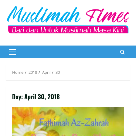
Skip
to
content
Primary
Menu
Home
2018
April
30
Day:
April 30, 2018