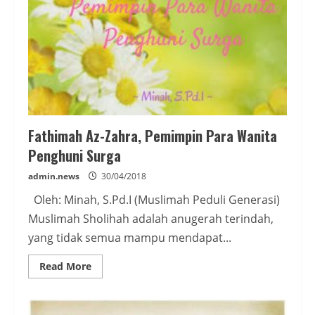
Fathimah Az-Zahra, Pemimpin Para Wanita
Penghuni Surga
admin.news
30/04/2018
Oleh: Minah, S.Pd.I (Muslimah Peduli Generasi)
Muslimah Sholihah adalah anugerah terindah,
yang tidak semua mampu mendapat...
Read
Read More
more
about
Fathimah
Az-
Zahra,