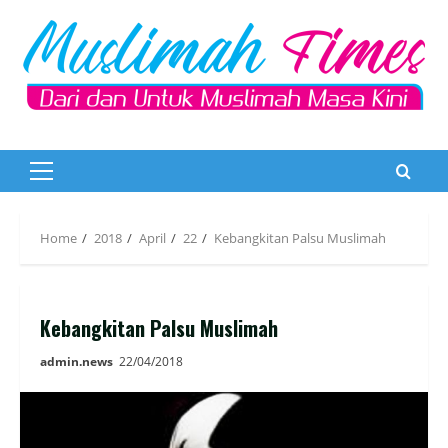
Skip
to
content
Primary
Menu
Home
2018
April
22
Kebangkitan Palsu Muslimah
Kebangkitan Palsu Muslimah
admin.news
22/04/2018