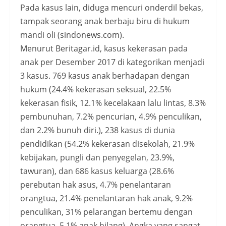
Pada kasus lain, diduga mencuri onderdil bekas,
tampak seorang anak berbaju biru di hukum
mandi oli (
sindonews.com
).
Menurut Beritagar.id, kasus kekerasan pada
anak per Desember 2017 di kategorikan menjadi
3 kasus. 769 kasus anak berhadapan dengan
hukum (24.4% kekerasan seksual, 22.5%
kekerasan fisik, 12.1% kecelakaan lalu lintas, 8.3%
pembunuhan, 7.2% pencurian, 4.9% penculikan,
dan 2.2% bunuh diri.), 238 kasus di dunia
pendidikan (54.2% kekerasan disekolah, 21.9%
kebijakan, pungli dan penyegelan, 23.9%,
tawuran), dan 686 kasus keluarga (28.6%
perebutan hak asus, 4.7% penelantaran
orangtua, 21.4% penelantaran hak anak, 9.2%
penculikan, 31% pelarangan bertemu dengan
orangtua, 5.1% anak hilang). Angka yang sangat