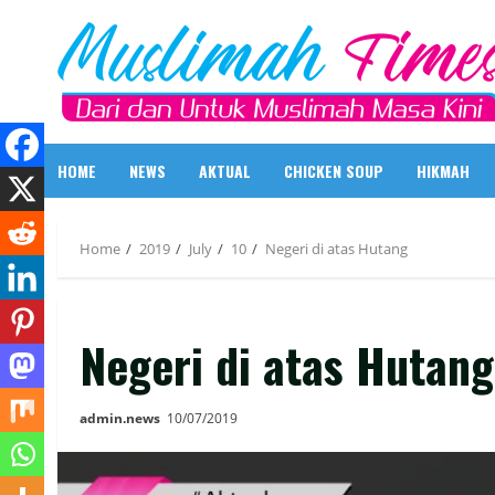
Skip
to
content
HOME
NEWS
AKTUAL
CHICKEN SOUP
HIKMAH
Home
2019
July
10
Negeri di atas Hutang
Negeri di atas Hutang
admin.news
10/07/2019