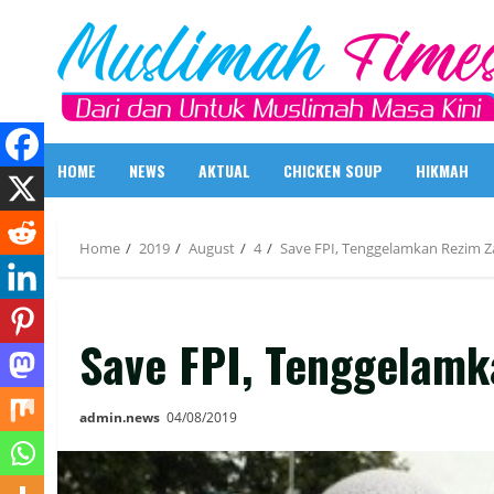
Skip
to
content
HOME
NEWS
AKTUAL
CHICKEN SOUP
HIKMAH
Home
2019
August
4
Save FPI, Tenggelamkan Rezim Z
Save FPI, Tenggelamk
admin.news
04/08/2019