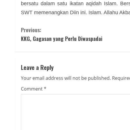
bersatu dalam satu ikatan aqidah Islam. Be
SWT memenangkan Diin ini. Islam. Allahu Akba
Continue
Previous:
KKG, Gagasan yang Perlu Diwaspadai
Reading
Leave a Reply
Your email address will not be published.
Require
Comment
*