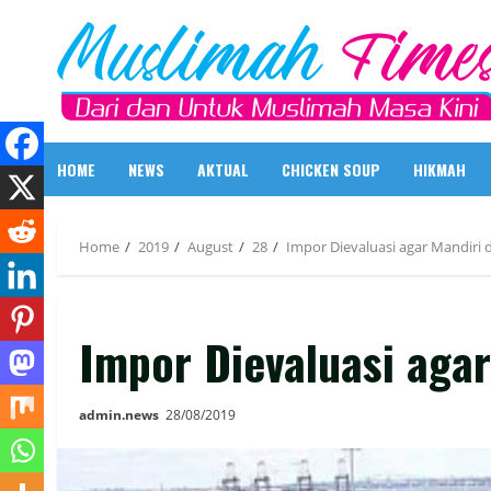
Skip
to
content
HOME
NEWS
AKTUAL
CHICKEN SOUP
HIKMAH
Home
2019
August
28
Impor Dievaluasi agar Mandiri d
Impor Dievaluasi agar
admin.news
28/08/2019