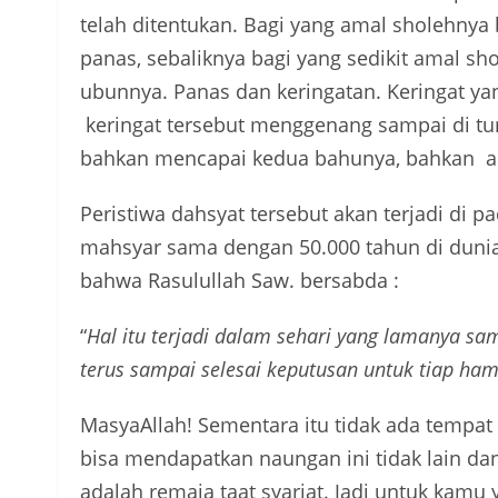
telah ditentukan. Bagi yang amal sholehnya 
panas, sebaliknya bagi yang sedikit amal s
ubunnya.
Panas dan keringatan. Keringat y
keringat tersebut menggenang
sampai di tu
bahkan mencapai kedua bahunya,
bahkan
a
Peristiwa
dahsyat tersebut
akan terjadi di p
mahsyar sama dengan 50.000 tahun di dunia.
bahwa Rasulullah
Saw.
bersabda :
“
Hal itu terjadi dalam sehari yang lamanya sa
terus sampai selesai keputusan untuk tiap ha
MasyaAllah
!
Sementara itu tidak ada tempat
bisa mendapatkan naungan ini tidak lain da
adalah remaja taat syariat
.
Jadi untuk kamu 