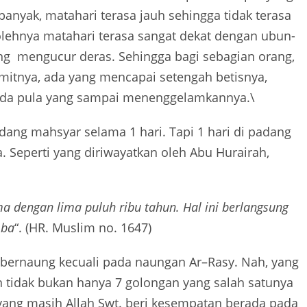
banyak, matahari terasa jauh sehingga tidak terasa
holehnya matahari terasa sangat dekat dengan ubun-
ang
mengucur
deras.
Sehingga
bagi sebagian orang
,
mitnya, ada yang mencapai setengah betisnya,
da pula yang sampai menenggelamkannya.
\
adang mahsyar selama 1 hari. Tapi 1 hari di padang
 Seperti yang diriwayatkan oleh Abu Hurairah,
ma dengan lima puluh ribu tahun. Hal ini berlangsung
mba
“. (HR. Muslim no. 1647)
 bernaung kecuali pada naungan Ar
–
Rasy. Nah, yang
n tidak bukan hanya 7 golongan
yang salah satunya
yang masih Allah Swt. beri kesempatan berada pada