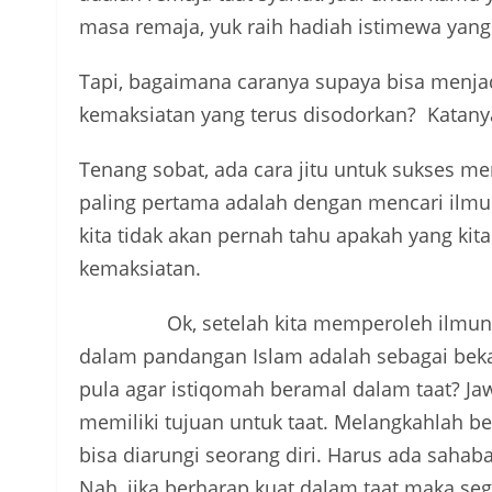
masa remaja, yuk raih hadiah istimewa yang t
Tapi
,
bagaimana caranya supaya bisa menjad
kemaksiatan yang terus disodorkan?
Katanya
Tenang sobat, ada cara jitu untuk sukses menj
paling pertama adalah
dengan mencari ilmu
kita tidak akan pernah tahu apakah yang kit
kemaksiatan.
Ok, setelah kita memperoleh ilmunya j
dalam pandangan Islam adalah sebagai bek
pula agar istiqomah beramal dalam taat? Ja
memiliki tujuan untuk taat. Melangkahlah be
bisa diarungi seorang diri. Harus ada saha
Nah, jika berharap kuat dalam taat maka seg