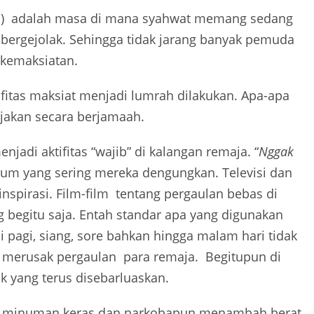
ja) adalah masa di mana syahwat memang sedang
ergejolak. Sehingga tidak jarang banyak pemuda
 kemaksiatan.
tifitas maksiat menjadi lumrah dilakukan. Apa-apa
rjakan
secara berjamaah.
jadi aktifitas “wajib” di kalangan remaja. “
Nggak
um yang sering mereka dengungkan. Televisi dan
nspirasi
. Film-film tentang pergaulan bebas di
begitu saja. Entah standar apa yang digunakan
i pagi, siang, sore bahkan hingga malam hari tidak
 merusak pergaulan para remaja. Begitupun di
 yang terus disebarluaskan.
an minuman keras dan narkobapun menambah berat