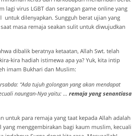
um lagi virus LGBT dan serangan game online yang
l
untuk dilenyapkan.
Sungguh
berat ujian yang
n saat masa remaja seakan sulit untuk diwujudkan
a dibalik beratnya ketaatan, Allah Swt. telah
kira-kira hadiah istimewa apa ya?
Yuk, kita intip
leh imam Bukhari dan Muslim
:
bersabda: “Ada tujuh golongan yang akan mendapat
ecuali naungan-Nya yaitu: …
remaja yang senantiasa
an untuk para remaja yang taat kepada Allah adalah
al yang menggembirakan bagi kaum muslim, kecuali
 indahnya Surga dapat kita rasa. Masyaallah!