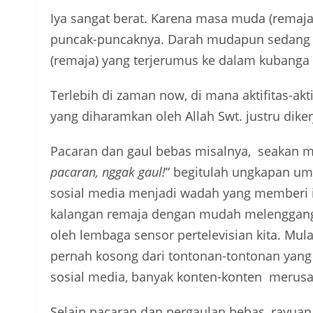
Iya sangat berat. Karena masa muda (rema
puncak-puncaknya. Darah mudapun sedang b
(remaja) yang terjerumus ke dalam kubanga
Terlebih di zaman now, di mana aktifitas-ak
yang diharamkan oleh Allah
Swt.
justru
dike
Pacaran dan gaul bebas misalnya, seakan men
pacaran, nggak gaul
!
” begitulah ungkapan um
sosial media menjadi wadah
yang memberi i
kalangan remaja dengan mudah melenggang 
oleh lembaga sensor pertelevisian kita. Mula
pernah kosong dari tontonan-tontonan yang
sosial media, banyak konten-konten merusak
Selain pacaran dan pergaulan bebas, rayu