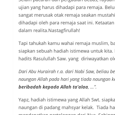
ujian yang harus dihadapi para remaja. Bel
sangat merusak otak remaja seakan mustahi
dihadapi oleh para remaja saat ini. Ketaata
dalam realita.
Nastagfirullah!
Tapi tahukah kamu wahai remaja muslim, bahw
siapkan sebuah hadiah istimewa untuk kita. 
hadits Rasulullah
Saw.
yang diriwayatkan o
Dari Abu Hurairah r.a. dari Nabi Saw, beliau 
naungan Allah pada hari yang tiada naungan k
beribadah kepada Allah ta’alaa
, …”.
Yapz, hadiah istimewa yang Allah Swt. siapk
naungan di padang mahsyar kelak. Tiada h
mendapatkan pertolongan dari-Nya. Sehingga