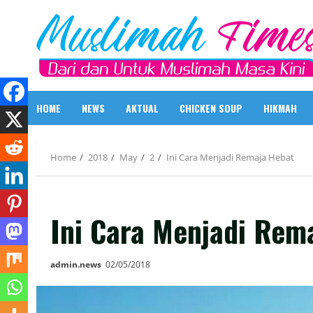
Skip
to
content
HOME
NEWS
AKTUAL
CHICKEN SOUP
HIKMAH
Home
2018
May
2
Ini Cara Menjadi Remaja Hebat
Ini Cara Menjadi Rem
admin.news
02/05/2018