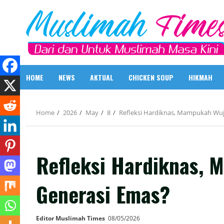
Skip
to
content
HOME
NEWS
AKTUAL
CHICKEN SOUP
HIKMAH
Home
2026
May
8
Refleksi Hardiknas, Mampukah Wu
Refleksi Hardiknas,
Generasi Emas?
Editor Muslimah Times
08/05/2026