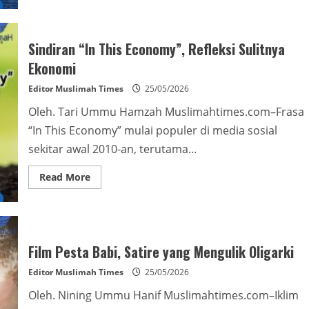
about
Update
Palestina:
Nakba
dan
Sindiran “In This Economy”, Refleksi Sulitnya
Global
Sumud
Ekonomi
Flotila
Editor Muslimah Times
25/05/2026
Oleh. Tari Ummu Hamzah Muslimahtimes.com–Frasa
“In This Economy” mulai populer di media sosial
sekitar awal 2010-an, terutama...
Read
Read More
more
about
Sindiran
“In
This
Economy”,
Refleksi
Film Pesta Babi, Satire yang Mengulik Oligarki
Sulitnya
Ekonomi
Editor Muslimah Times
25/05/2026
Oleh. Nining Ummu Hanif Muslimahtimes.com–Iklim