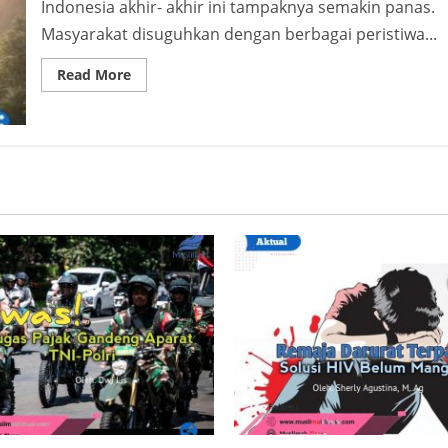
Indonesia akhir- akhir ini tampaknya semakin panas.
Masyarakat disuguhkan dengan berbagai peristiwa...
Read
Read More
more
about
Film
Pesta
Babi,
Satire
yang
Mengulik
Oligarki