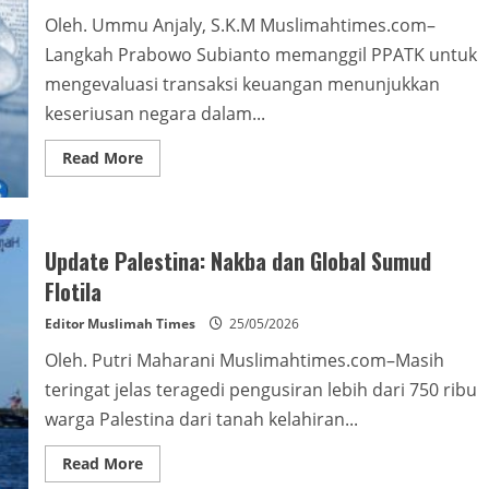
Oleh. Ummu Anjaly, S.K.M Muslimahtimes.com–
Langkah Prabowo Subianto memanggil PPATK untuk
mengevaluasi transaksi keuangan menunjukkan
keseriusan negara dalam...
Read
Read More
more
about
Pengawasan
Keuangan
Tanpa
Solusi
Update Palestina: Nakba dan Global Sumud
Flotila
Editor Muslimah Times
25/05/2026
Oleh. Putri Maharani Muslimahtimes.com–Masih
teringat jelas teragedi pengusiran lebih dari 750 ribu
warga Palestina dari tanah kelahiran...
Read
Read More
more