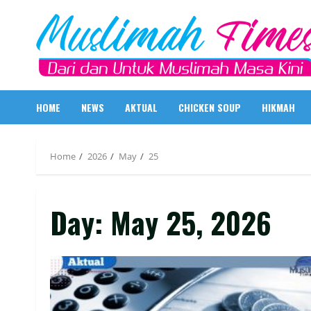
Skip
to
content
HOME
NEWS
AKTUAL
CHICKEN SOUP
HIKMAH
Home
2026
May
25
Day:
May 25, 2026